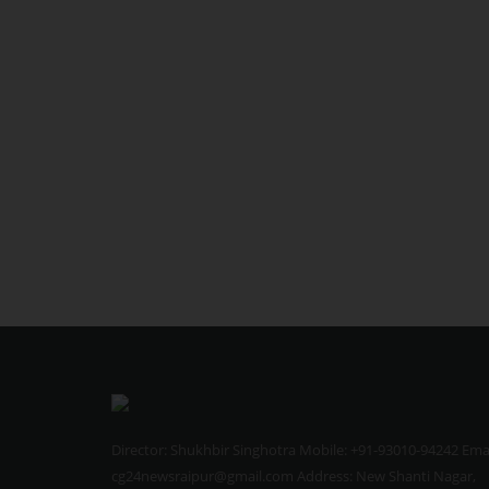
Director: Shukhbir Singhotra Mobile: +91-93010-94242 Emai
cg24newsraipur@gmail.com Address: New Shanti Nagar,