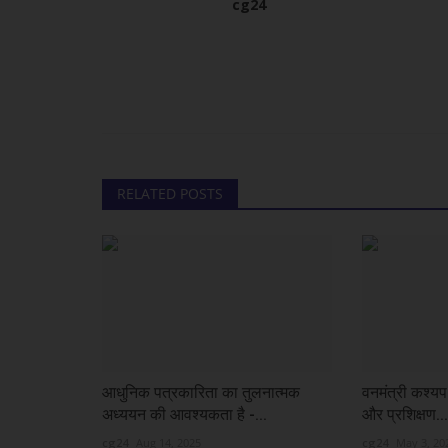
cg24
खेल
RELATED POSTS
राष्ट्रमंडल खेलों में सुश्री ज्ञानेश्वरी यादव
इतिहास,...
cg24
Jul 29, 2026
आधुनिक पत्रकारिता का तुलनात्मक
वनमंत्री कश्यप 
अध्ययन की आवश्यकता है -...
और प्रशिक्षण...
cg24
Aug 14, 2025
cg24
May 3, 20