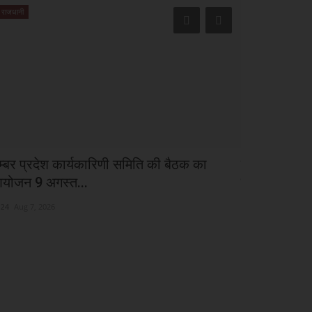
राजधानी
मध्य प्रदेश
ेम्बर प्रदेश कार्यकारिणी समिति की बैठक का
बुंदेली शेफ सीज
योजन 9 अगस्त...
सेमीफाइनलिस्
24
Aug 7, 2026
cg24
Jul 30, 2026