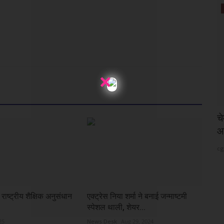
कांग्रेस
×
 ने रचा
बिजली सस्ती होने का दावा जनता के कटे पर नमक
च
छिड़कने वाला-...
आ
cg24
Aug 3, 2026
cg
राष्ट्रीय शैक्षिक अनुसंधान
एक्ट्रेस निया शर्मा ने बनाई जन्माष्टमी
स्पेशल थाली, शेयर...
25
News Desk
Aug 29, 2024