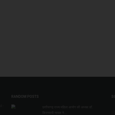
RANDOM POSTS
S
l :
छत्तीसगढ़ राज्य महिला आयोग की अध्यक्ष डॉ.
किरणमयी नायक ने...