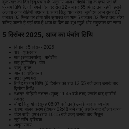
शुक्रवार का दिन हिंदू पंचांग के अनुसार आज मार्गशीर्ष माह के कृष्ण पक्ष की
प्रथम तिथि है. जो अगले दिन देर रात 12 बजकर 55 मिनट तक रहेगी. इसके
अलावा आज रोहिणी नक्षत्र के साथ सिद्ध योग रहेगा. सूर्योदय आज सुबह 07
बजकर 03 मिनट पर होगा और सूर्यास्त का शाम 5 बजकर 32 मिनट तक रहेगा.
चलिए जानते है यहां क्या है आज के दिन का शुभ मुहूर्त और राहुकाल का समय
5 दिसंबर 2025, आज का पंचांग तिथि
दिनांक : 5 दिसंबर 2025
वार : शुक्रवार
माह (अमावस्यांत) : मार्गशीर्ष
माह (पूर्णिमांत) : पौष
ऋतु : हेमंत
आयन : दक्षिणायन
पक्ष : कृष्ण पक्ष
तिथि: प्रथम तिथि (6 दिसंबर को रात 12:55 बजे तक) उसके बाद
द्वितीया तिथि
नक्षत्र: रोहिणी नक्षत्र (सुबह 11:45 बजे तक) उसके बाद मृगशीर्ष
नक्षत्र
योग: सिद्ध योग (सुबह 08:07 बजे तक) उसके बाद साध्य योग
करण: बालव करण (दोपहर 02:48 बजे तक) उसके बाद कौलव करण
चंद्र राशि: वृषभ (रात 10:15 बजे तक) उसके बाद मिथुन
सूर्य राशि: वृश्चिक
अशुभ समय: