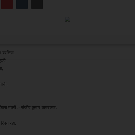
ेश बरडिया.
ड्डी,
ा,
नानी,
.
िला मंत्री :- संजीव कुमार ताम्रकार.
नी,
रिक्त रहा,