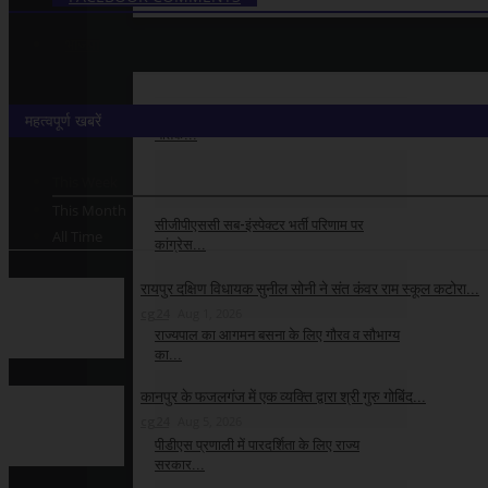
भाजपा
सुप्रीम कोर्ट से याचिका खारिज होना बघेल की
महत्वपूर्ण खबरें
नैतिक...
cg24
Aug 8, 2026
This Week
This Month
सीजीपीएससी सब-इंस्पेक्टर भर्ती परिणाम पर
All Time
कांग्रेस...
cg24
Aug 8, 2026
रायपुर दक्षिण विधायक सुनील सोनी ने संत कंवर राम स्कूल कटोरा...
cg24
Aug 1, 2026
राज्यपाल का आगमन बसना के लिए गौरव व सौभाग्य
का...
कानपुर के फजलगंज में एक व्यक्ति द्वारा श्री गुरु गोबिंद...
cg24
Aug 8, 2026
cg24
Aug 5, 2026
पीडीएस प्रणाली में पारदर्शिता के लिए राज्य
सरकार...