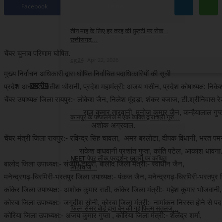
Facebook
Twitter
cg24
Apr 29, 2026
तीन माह के लिए हर तरह की छुट्टी पर रोक :
छत्तीसगढ़...
चेंबर चुनाव परिणाम घोषित.
cg24
Apr 22, 2026
मुख्य निर्वाचन अधिकारी द्वारा घोषित निर्वाचित पदाधिकारियों की सूची
राष्ट्रीय
प्रदेश अध्यक्ष:- सतीश थौरानी, प्रदेश महामंत्री: अजय भसीन, प्रदेश कोषाध्यक्ष: निक
चेंबर उपाध्यक्ष जिला रायपुर:- लोकेश जैन, निलेश मूंदड़ा, शंकर बजाज, टी.श्रीनिवास रे
राज कुमार तारवानी, मनोज कुमार जैन, कन्हैयालाल गुप्त
कानपुर के फजलगंज में एक व्यक्ति द्वारा श्री गुरु...
अशोक अग्रवाल.
cg24
Aug 5, 2026
चेंबर मंत्री जिला रायपुर:- रविन्द्र सिंह चावला, अमर बरलोटा, दीपक विधानी, भरत पम
राकेश वाधवानी प्रशांत गुप्ता, कांति पटेल, आकाश धावना
NEET पेपर लीक प्रदर्शन: छात्रों पर कथित
बालोद जिला उपाध्यक्ष:- संजोग टावरी, बालोद जिला मंत्री:- स्वाधीन जैन,
लाठीचार्ज...
मनेन्द्रगढ़-चिरमिरी-भरतपुर जिला उपाध्यक्ष:- पंकज जैन, मनेन्द्रगढ़-चिरमिरी-भरतपुर ज
cg24
Jul 24, 2026
कांकेर जिला उपाध्यक्ष:- अशोक कुमार राठी, कांकेर जिला मंत्री:- महेश कुमार भोजवा
कोरबा जिला उपाध्यक्ष:- जगदीश सोनी, कोरबा जिला मंत्री:- नामांकन निरस्त होने से पद 
फिल्म सेंसर बोर्ड द्वारा बैन की गई फिल्म सतलज...
कोरिया जिला उपाध्यक्ष:- अजय कुमार गुप्ता , कोरिया जिला मंत्री:- शैलेंद्र शर्मा,