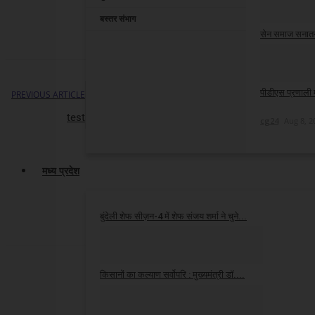
cg24
Aug 8, 2
बस्तर संभाग
सेन समाज सनात
cg24
Aug 8, 2
पीडीएस प्रणाली म
PREVIOUS ARTICLE
NEXT ARTICLE
test
“बच्चों के अधिकारों पर किसी भी गलती को माफ नहीं किया जाएगा” -
cg24
Aug 8, 2
मध्य प्रदेश
बुंदेली शेफ सीज़न-4 में शेफ संजय शर्मा ने चुने...
cg24
Jul 30, 2026
किसानों का कल्याण सर्वोपरि : मुख्यमंत्री डॉ....
cg24
cg24
Jul 25, 2026