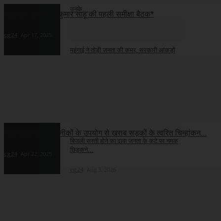
भाजपा सरकार शिक्षकों जी सेवा अवधि घटाकर
उनके...
*आरडीए अध्यक्ष नंदकुमार साहू की पहली समीक्षा बैठक*
cg24
Aug 3, 2026
cg24
Apr 17, 2025
महंगाई ने तोड़ी जनता की कमर, सरकारी आंकड़ों
पर...
cg24
Aug 3, 2026
ढाई साल में साय सरकार ने प्रदेश के हर वर्ग को...
cg24
Aug 3, 2026
एआई और नवीन तकनीकों के उपयोग से खराब सड़कों के त्वरित चिन्हांकन...
बिजली सस्ती होने का दावा जनता के कटे पर नमक
छिड़कने...
cg24
Apr 22, 2025
cg24
Aug 3, 2026
राजधानी