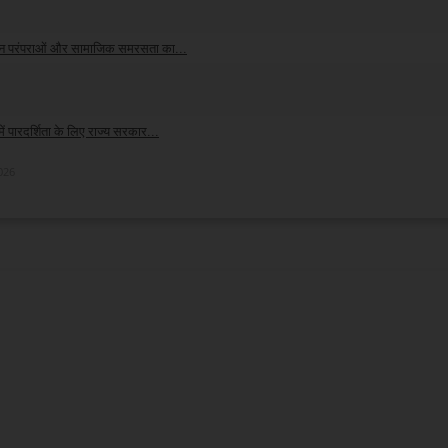
026
न परंपराओं और सामाजिक समरसता का...
026
ें पारदर्शिता के लिए राज्य सरकार...
 डॉ. वर्णिका शर्मा
026