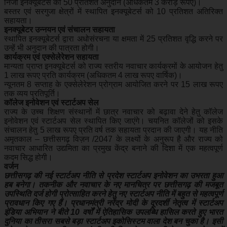
निजी इनक्यूबेटर्स को 50 प्रतिशत अनुदान (अधिकतम 3 करोड़ रूपए)।
बस्तर एवं सरगुजा क्षेत्रों में स्थापित इनक्यूबेटर्स को 10 प्रतिशत अतिरिक्त
सहायता।
इनक्यूबेटर उन्नयन एवं संचालन सहायता
स्थापित इनक्यूबेटर्स द्वारा अधोसंरचना या क्षमता में 25 प्रतिशत वृद्धि करने पर
उन्हें भी अनुदान की पात्रता होगी।
कार्यक्रम एवं एक्सेलेरेशन सहायता
मान्यता प्राप्त इनक्यूबेटर्स को राज्य स्तरीय नवाचार कार्यक्रमों के आयोजन हेतु
1 लाख रूपए प्रति कार्यक्रम (अधिकतम 4 लाख रूपए वार्षिक)।
न्यूनतम 8 सप्ताह के एक्सेलेरेशन प्रोग्राम आयोजित करने पर 15 लाख रूपए
तक व्यय प्रतिपूर्ति।
कॉलेज इनोवेशन एवं स्टार्टअप सेल
राज्य के उच्च शिक्षण संस्थानों में छात्र नवाचार को बढ़ावा देने हेतु कॉलेज
इनोवेशन एवं स्टार्टअप सेल स्थापित किए जाएंगे। चयनित कॉलेजों को इसके
संचालन हेतु 5 लाख रूपए प्रति वर्ष तक सहायता प्रदान की जाएगी। यह नीति
अमृतकाल – छत्तीसगढ़ विज़न /2047 के लक्ष्यों के अनुरूप है और राज्य को
नवाचार आधारित उद्यमिता का प्रमुख केंद्र बनाने की दिशा में एक महत्वपूर्ण
कदम सिद्ध होगी।
वर्जन
छत्तीसगढ़ की नई स्टार्टअप नीति से प्रदेश स्टार्टअप इनोवेशन का उभरता हुआ
हब बनेगा। तकनीक और नवाचार के नए मानचित्र पर छत्तीसगढ़ की मजबूत
उपस्थिति दर्ज होगी प्रोत्साहित करने हेतु नए स्टार्टअप नीति में बहुत से महत्वपूर्ण
प्रावधान किए गए हैं। प्रधानमंत्री नरेंद्र मोदी के दूरदर्शी नेतृत्व में स्टार्टअप
इंडिया अभियान ने बीते 10 वर्षों में ऐतिहासिक उपलब्धि हासिल करते हुए भारत
दुनिया का तीसरा सबसे बड़ा स्टार्टअप इकोसिस्टम वाला देश बन चुका है। इसी