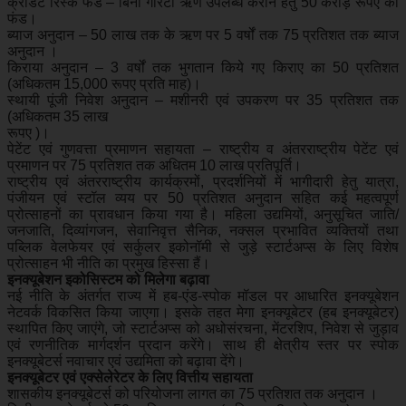
क्रेडिट रिस्क फंड – बिना गारंटी ऋण उपलब्ध कराने हेतु 50 करोड़ रूपए का
फंड।
ब्याज अनुदान – 50 लाख तक के ऋण पर 5 वर्षों तक 75 प्रतिशत तक ब्याज
अनुदान ।
किराया अनुदान – 3 वर्षों तक भुगतान किये गए किराए का 50 प्रतिशत
(अधिकतम 15,000 रूपए प्रति माह)।
स्थायी पूंजी निवेश अनुदान – मशीनरी एवं उपकरण पर 35 प्रतिशत तक
(अधिकतम 35 लाख
रूपए )।
पेटेंट एवं गुणवत्ता प्रमाणन सहायता – राष्ट्रीय व अंतरराष्ट्रीय पेटेंट एवं
प्रमाणन पर 75 प्रतिशत तक अधितम 10 लाख प्रतिपूर्ति।
राष्ट्रीय एवं अंतरराष्ट्रीय कार्यक्रमों, प्रदर्शनियों में भागीदारी हेतु यात्रा,
पंजीयन एवं स्टॉल व्यय पर 50 प्रतिशत अनुदान सहित कई महत्वपूर्ण
प्रोत्साहनों का प्रावधान किया गया है। महिला उद्यमियों, अनुसूचित जाति/
जनजाति, दिव्यांगजन, सेवानिवृत्त सैनिक, नक्सल प्रभावित व्यक्तियों तथा
पब्लिक वेलफेयर एवं सर्कुलर इकोनॉमी से जुड़े स्टार्टअप्स के लिए विशेष
प्रोत्साहन भी नीति का प्रमुख हिस्सा हैं।
इनक्यूबेशन इकोसिस्टम को मिलेगा बढ़ावा
नई नीति के अंतर्गत राज्य में हब-एंड-स्पोक मॉडल पर आधारित इनक्यूबेशन
नेटवर्क विकसित किया जाएगा। इसके तहत मेगा इनक्यूबेटर (हब इनक्यूबेटर)
स्थापित किए जाएंगे, जो स्टार्टअप्स को अधोसंरचना, मेंटरशिप, निवेश से जुड़ाव
एवं रणनीतिक मार्गदर्शन प्रदान करेंगे। साथ ही क्षेत्रीय स्तर पर स्पोक
इनक्यूबेटर्स नवाचार एवं उद्यमिता को बढ़ावा देंगे।
इनक्यूबेटर एवं एक्सेलेरेटर के लिए वित्तीय सहायता
शासकीय इनक्यूबेटर्स को परियोजना लागत का 75 प्रतिशत तक अनुदान ।