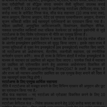
के माध्यम से वित्तीय सहायता, इनक्यूबेशन, मेंटरशिप, बाजार संपर्क, क्षमता निर्माण
तथा प्रौद्योगिकी एवं बौद्धिक संपदा समर्थन जैसी सुविधाएं उपलब्ध कराई
जाएंगी। नीति में 100 करोड़ रूपए के छत्तीसगढ़ स्टार्टअप (कैपिटल) फंड, 50
करोड़ रूपए के क्रेडिट रिस्क फंड, सीड फंड सहायता (10 लाख रूपए तक),
ब्याज अनुदान, किराया अनुदान, पेटेंट एवं गुणवत्ता प्रमाणीकरण अनुदान, रोजगार
सृजन सब्सिडी सहित कई महत्वपूर्ण प्रोत्साहनों का प्रावधान किया गया है।
महिला उद्यमियों, अनुसूचित जाति/जनजाति, दिव्यांगजन, सेवानिवृत्त सैनिक,
नक्सल प्रभावित व्यक्तियों तथा पब्लिक वेलफेयर एवं सर्कुलर इकोनॉमी से जुड़े
स्टार्टअप्स के लिए विशेष प्रोत्साहन भी नीति का प्रमुख हिस्सा हैं।
उद्योग मंत्री श्री लखन लाल देवांगन ने बताया कि राज्य में हब-एंड-स्पोक मॉडल
के अंतर्गत इनक्यूबेशन इकोसिस्टम को सुदृढ़ किया जाएगा। इसके तहत राज्य में
उन्नत सुविधाओं से युक्त मेगा इनक्यूबेटर्स (हब इनक्यूबेटर्स) स्थापित किए जाएंगे,
जो स्टार्टअप्स को अधोसंरचना, मेंटरशिप, तकनीकी सहायता, एवं रणनीतिक
मार्गदर्शन प्रदान करेंगे। साथ ही राज्य के विभिन्न क्षेत्रों में स्पोक इनक्यूबेटर्स के
माध्यम से नवाचार एवं उद्यमिता को बढ़ावा दिया जाएगा। प्रत्येक जिले में नवाचार
एवं उद्यमिता को प्रोत्साहित करने हेतु आवश्यक अधोसंरचना विकसित की
जाएगी। यह नीति अमृतकाल-छत्तीसगढ़ विज़न/2047 के लक्ष्यों के अनुरूप है
और राज्य को नवाचार-आधारित उद्यमिता का एक प्रमुख केंद्र बनाने की दिशा में
एक महत्वपूर्ण कदम सिद्ध होगी।
स्टार्टअप्स के लिए प्रमुख आर्थिक सहायता
नीति में स्टार्टअप्स को मजबूत बनाने के लिए विभिन्न प्रकार की अनुदान और छूट
का प्रावधान किया गया है,-
सीड फंड सहायता – नए स्टार्टअप को प्रोडक्ट विकसित करने के लिए 10
लाख रूपए तक सहायता।
स्टार्टअप कैपिटल फंड – निवेश उपलब्ध कराने हेतु 100 करोड़ रूपए का फंड।