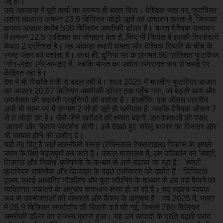
गई हो।
उस अहसास ने पूरी चर्चा का स्वरूप ही बदल दिया। वैश्विक स्तर पर, फुटवियर
उद्योग सालाना लगभग 23.9 बिलियन जोड़ी जूतों का उत्पादन करता है, जिसका
बाजार आकार करीब 500 बिलियन अमरीकी डॉलर है। भारत वैश्विक उत्पादन
में लगभग 12.5 प्रतिशत का योगदान देता है, फिर भी निर्यात में इसकी हिस्सेदारी
केवल 2 प्रतिशत है। यह आंकड़ा हमारी क्षमता और वैश्विक स्थिति के बीच के
स्पष्ट अंतर को दर्शाता है। साथ ही, दुनिया भर के लगभग 86 प्रतिशत फुटवियर
'नॉन-लेदर' (गैर-चमड़ा) हैं, जबकि भारत का उद्योग परंपरागत रूप से चमड़े पर
केंद्रित रहा है।
देश में भी स्थिति तेजी से बदल रही है। साल 2025 में भारतीय फुटवियर बाजार
का आकार 20.67 बिलियन अमरीकी डॉलर तक पहुँच गया, जो बढ़ती आय और
उपभोक्ता की बदलती प्रवृत्तियों को दर्शाता है। हालाँकि, एक औसत भारतीय
अभी भी साल भर में लगभग 2 जोड़ी जूते ही खरीदता है, जबकि वैश्विक औसत 7
से 8 जोड़ी का है। जैसे-जैसे खरीदने की क्षमता बढ़ेगी, उपभोक्ताओं की पसंद
'आराम' और 'बेहतर प्रदर्शन' होगी। इसे देखते हुए घरेलू बाजार का विस्तार और
भी व्यापक होने की उम्मीद है।
यही वह बिंदु है जहाँ तकनीकी वस्त्र (टेक्निकल टेक्सटाइल) विकास के अगले
चरण के लिए महत्वपूर्ण बन जाते हैं। वस्त्र मंत्रालय में, इस परिवर्तन को 'स्मार्ट,
टिकाऊ और निर्बाध' फ्रेमवर्क के माध्यम से आगे बढ़ाया जा रहा है। 'स्मार्ट'
फुटवियर' तकनीक और डिजाइन के बढ़ते एकीकरण को दर्शाते हैं। डिजिटल
टूल्स, एआई आधारित मॉडलिंग और फुट स्कैनिंग के माध्यम से अब बड़े पैमाने पर
व्यक्तिगत जरूरतों के अनुरूप समाधान संभव हो पा रहे हैं। यह रुझान व्यापक
रूप से उपभोक्ताओं की जरूरतों और फैशन के अनुरूप है। वर्ष 2025 में, भारत
में 28.9 मिलियन स्मार्टवॉच की बिक्री दर्ज की गई, जिससे 780 मिलियन
अमरीकी डॉलर का राजस्व प्राप्त हुआ। यह उन उत्पादों के प्रति बढ़ती पसंद