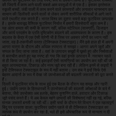
अवसर का फुटवियर की तरह स्पष्ट रूप से उपयोग किया है। फुटवियर रोजमर्रा
की जिंदगी में काम आने वाली सबसे आम वस्तुओं में से एक है। इसका इस्तेमाल
स्कूली बच्चों, लंबी पाली में काम करने वाले कामगारों और लगातार भागमभाग कर
सामान की डिलीवरी करने वालों से लेकर अपनी शारीरिक सीमाओं से आगे जाने
वाले एथलीट तक करते हैं। भारत विश्व का दूसरा सबसे बड़ा फुटवियर उत्पादक
है। इसके बावजूद वैश्विक फुटवियर निर्यात में हमारी हिस्सेदारी बहुत कम है।
यह अंतर क्षमता की कमी के कारण नहीं, बल्कि मटेरियल (सामग्री), डिजाइन
और कार्य प्रदर्शन के प्रति दृष्टिकोण बदलने की आवश्यकता के कारण है। इस
बदलाव के केंद्र में एक ऐसी श्रेणी भी है जिस पर अक्सर लोगों का ध्यान नहीं
जाता, वह है-तकनीकी वस्त्र (टेक्निकल टेक्सटाइल)। मैंने इसे हाल ही में अपनी
आगरा यात्रा के दौरान और अधिक स्पष्टता से समझा। आगरा अपने जूतों और
चप्पल के लिए जाना जाता है। वहां के उत्पादन समूहों में घूमते हुए और निर्माताओं
से बातचीत करते हुए यह स्पष्ट हो गया कि वहां इनके उत्पादन में नवाचार पहले
से ही किया जा रहा है। कई इकाइयाँ ऐसी सामग्रियों का उपयोग कर रही थीं जो
बहुत आरामदायक, टिकाऊ और नरम जूते बना रही हैं। लेकिन इनमें से कइयों ने
इन्हें टेक्निकल टेक्सटाइल के रूप में नहीं बताया। उन सब ने इन्हें सिर्फ ऐसे
बेहतर आदानों के रूप में देखा जो उपभोक्ताओं की बदलती जरूरतों को पूरा करते
हैं।
दिल्ली में फुटवियर संघ के साथ हुई एक बैठक के दौरान यह समझ और गहरी
हुई। उद्योग जगत के हितधारकों ने उपभोक्ताओं की बदलती अपेक्षाओं के बारे में
बताया, जैसे उपभोक्ता अब हलके, बेहतर कुशनिंग वाले, हवादार और टिकाऊ
जूते पसंद करते हैं। ये अब केवल महंगे उत्पादों की विशेषताएं नहीं रह गई, बल्कि
मानक ज़रूरतें बनती जा रही थीं। इसी चर्चा के दौरान मेरे विभाग ने एक महत्वपूर्ण
बिंदु पर प्रकाश डाला: फुटवियर उद्योग पहले से ही टेक्निकल टेक्सटाइल का
व्यापक रूप से उपयोग कर रहा है, भले ही इसे औपचारिक रूप से मान्यता न दी