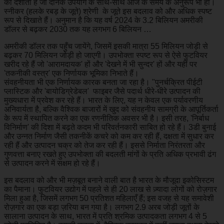
को दर्शाता है जो दैनिक उपयोग के साथ-साथ आज के समय के अनुरूप भी हों।
स्नीकर (हलके रबड़ के जूते) श्रेणी के जूते इस बदलाव को और अधिक स्पष्ट
रूप से दिखाते हैं। अनुमान है कि यह वर्ष 2024 के 3.2 बिलियन अमरीकी
डॉलर से बढ़कर 2030 तक यह लगभग 6 बिलियन …
अमरीकी डॉलर तक पहुँच जायेंगे, जिसमें इसकी मात्रा 55 मिलियन जोड़ी से
बढ़कर 70 मिलियन जोड़ी हो जाएगी। उपभोक्ता स्पष्ट रूप से ऐसे फुटवियर
खरीद रहे हैं जो 'आरामदायक' हों और 'देखने में भी सुन्दर' हों और यहीं पर
'तकनीकी वस्त्र' एक निर्णायक भूमिका निभाते हैं।
संवहनीयता भी एक निर्णायक कारक बनता जा रहा है। "पुनर्चक्रित पीईटी
प्लास्टिक और 'बायोडिग्रेडेबल' फाइबर जैसे पदार्थ धीरे-धीरे उत्पादन की
मुख्यधारा में प्रवेश कर रहे हैं। भारत के लिए, यह न केवल एक पर्यावरणीय
अनिवार्यता है, बल्कि वैश्विक बाजारों में खुद को संवहनीय सामग्री के आपूर्तिकर्ता
के रूप में स्थापित करने का एक रणनीतिक अवसर भी है। इसी तरह, 'निर्बाध
विनिर्माण' की दिशा में बढ़ते कदम भी परिवर्तनकारी साबित हो रहे हैं। 3डी बुनाई
और उन्नत निर्माण जैसी तकनीकें कचरे को कम कर रही हैं, दक्षता में सुधार कर
रही हैं और उत्पादन चक्र को तेज कर रही हैं। इससे निर्माता निरंतरता और
गुणवत्ता बनाए रखते हुए उपभोक्ता की बदलती मांगों के प्रति अधिक प्रभावी ढंग
से उत्पादन करने में सक्षम हो रहे हैं।
इस बदलाव को और भी मज़बूत बनाने वाली बात है भारत के मौजूदा इकोसिस्टम
का पैमाना। फुटवियर उद्योग में पहले से ही 20 लाख से ज़्यादा लोगों को रोज़गार
मिला हुआ है, जिसमें लगभग 50 प्रतिशत महिलाएँ हैं; इस वजह से यह समावेशी
रोज़गार का एक बड़ा ज़रिया बन गया है। लगभग 2.9 अरब जोड़ी जूतों के
सालाना उत्पादन के साथ, भारत में प्रति श्रमिक उत्पादकता लगभग 4 से 5