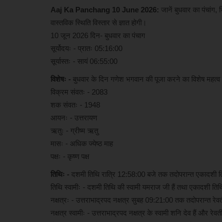
Aaj Ka Panchang 10 June 2026:
जानें बुधवार का पंचांग,
वास्तविक स्थिति विस्‍तार से ज्ञात होगी।
10 जून 2026 दिन- बुधवार का पंचाग
सूर्योदयः - प्रातः 05:16:00
सूर्यास्तः - सायं 06:55:00
विशेषः -
बुधवार के दिन गणेश भगवान की पूजा करने का विशेष महत्व हो
विक्रम संवतः - 2083
शक संवतः - 1948
आयनः - उत्तरायण
ऋतुः - ग्रीष्म ऋतु
मासः - अधिक ज्येष्ठ माह
पक्षः - कृष्ण पक्ष
तिथिः -
दशमी तिथि रात्रि 12:58:00 बजे तक तदोपरान्त एकादशी 
तिथि स्वामीः - दशमी तिथि की स्वामी यमराज जी हैं तथा एकादशी तिथि क
नक्षत्रः - उत्तराभाद्रपद नक्षत्र सुबह 09:21:00 तक तदोपरान्त रेवत
नक्षत्र स्वामीः - उत्तराभाद्रपद नक्षत्र के स्वामी शनि देव हैं और रेवती 