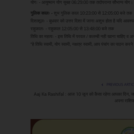
योगः - आयुष्मान योग सुबह 06:29:00 तक तदोपरान्त सौभाग्य योग।
छत्तीसगढ़
गुलिक कालः -
शुभ गुलिक काल 10:23:00 से 12:05:00 बजे तक
दिशाशूलः - बुधवार को उत्तर दिशा में जाना अशुभ होता है यदि आवश
राहुकालः - राहुकाल 12:05:00 से 13:48:00 बजे तक
तिथि का महत्वः - इस तिथि में परवल / कलम्बी नही खाना चाहिए व अन्
“हे तिथि स्वामी, योग स्वामी, नक्षत्र स्वामी, आप पंचांग का पाठन कर
छत्तीसगढ़ की बेटी सोनम शर्मा करेंगी भार
टीम का...
PREVIOUS ARTIC
cg24
Aug 7, 2026
Aaj Ka Rashifal : आज 10 जून को कैसा रहेगा आपका दिन, ज
अपना राशि