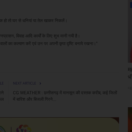
देश विदेश
्यक हो तो घर से धनियां या तेल खाकर निकलें।
नप्रासन, विवाह आदि कार्यों के लिए शुभ मानी गयी है।
ने वालों का कल्याण करें एवं उन पर अपनी कृपा दृष्टि बनाये रखना।”
तीय नेटबॉल
असम: बाढ़ से 15 जिलों के 1.68 लाख लोग
म
प्रभावित, 133 राहत...
भी
LE
NEXT ARTICLE
cg24
Aug 7, 2026
cg
ाने
CG WEATHER : छत्तीसगढ़ में मानसून की दस्तक करीब, कई जिलों
फल
में बारिश और बिजली गिरने...