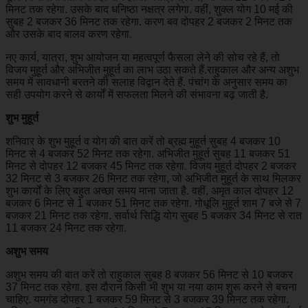
मिनट तक रहेगा. उसके बाद धनिष्ठा नक्षत्र लगेगा. वहीं, शुक्ल योग 10 मई की
सुबह 2 बजकर 36 मिनट तक रहेगा. करण बव दोपहर 2 बजकर 2 मिनट तक
और उसके बाद बालव करण रहेगा.
नए कार्य, यात्रा, शुभ आयोजन या महत्वपूर्ण फैसला लेने की सोच रहे हैं, तो
विजय मुहूर्त और अभिजीत मुहूर्त का लाभ उठा सकते हैं.राहुकाल और अन्य अशुभ
समय में सावधानी बरतने की सलाह विद्वान देते हैं. पंचांग के अनुसार समय का
सही उपयोग करने से कार्यों में सफलता मिलने की संभावना बढ़ जाती है.
शुभ मुहूर्त
शनिवार के शुभ मुहूर्त व योग की बात करें तो ब्रह्म मुहूर्त सुबह 4 बजकर 10
मिनट से 4 बजकर 52 मिनट तक रहेगा. अभिजीत मुहूर्त सुबह 11 बजकर 51
मिनट से दोपहर 12 बजकर 45 मिनट तक रहेगा. विजय मुहूर्त दोपहर 2 बजकर
32 मिनट से 3 बजकर 26 मिनट तक रहेगा, जो अभिजीत मुहूर्त के साथ मिलकर
शुभ कार्यों के लिए बहुत अच्छा समय माना जाता है. वहीं, अमृत काल दोपहर 12
बजकर 6 मिनट से 1 बजकर 51 मिनट तक रहेगा. गोधूलि मुहूर्त शाम 7 बजे से 7
बजकर 21 मिनट तक रहेगा. सर्वार्थ सिद्धि योग सुबह 5 बजकर 34 मिनट से रात
11 बजकर 24 मिनट तक रहेगा.
अशुभ समय
अशुभ समय की बात करें तो राहुकाल सुबह 8 बजकर 56 मिनट से 10 बजकर
37 मिनट तक रहेगा. इस दौरान किसी भी शुभ या नया काम शुरू करने से बचना
चाहिए. यमगंड दोपहर 1 बजकर 59 मिनट से 3 बजकर 39 मिनट तक रहेगा.