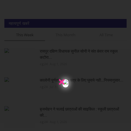
महत्वपूर्ण खबरें
This Week
This Month
All Time
रायपुर दक्षिण विधायक सुनील सोनी ने संत कंवर राम स्कूल
कटोरा...
cg24
Aug 1, 2026
×
कालोनी पूर्णता प्रमाण पत्र के लिए घुमाये नही…नियमानुसार...
cg24
Jul 31, 2026
बृजमोहन ने चलाई छात्राओं की साइकिल : स्कूली छात्राओं
को...
cg24
Aug 1, 2026