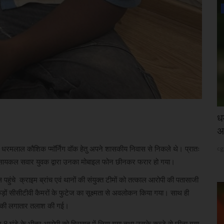
कांग्रेस
ीश रमेश
धर्मेंद्र प्रधान का इस्तीफा छात्रों की गूंज और
क
अन्याय के...
दौ
 धरमलाल कौशिक प्मॉर्निंग वॉक हेतु अपने शासकीय निवास से निकले थे। प्रातः
cg24
Jul 25, 2026
cg
टर सायकल सवार युवक द्वारा उनका मोबाइल फोन छीनकर फरार हो गया।
पहुंचे क्राइम ब्रांच एवं थानों की संयुक्त टीमों को तत्काल आरोपी की पतासाजी
ों सीसीटीवी कैमरों के फुटेज का सूक्ष्मता से अवलोकन किया गया। साथ ही
पी की लगातार तलाश की गई।
त्र 8 घंटे के भीतर आरोपी को हिरासत में लिया गया तथा उसके कब्जे से छीना गया