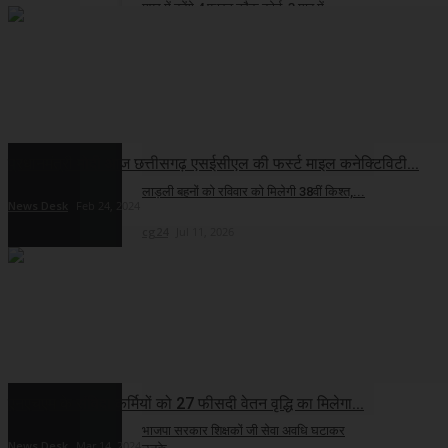
मप्र में बनेंगे 4 फास्ट ट्रैक कोर्ट, 3 माह में...
cg24
Jul 25, 2026
कृषकों के कल्याण के लिए मध्यप्रदेश सरकार
सभी...
cg24
Jul 23, 2026
प्रधानमंत्री मोदी आज छत्तीसगढ़ एसईसीएल की फर्स्ट माइल कनेक्टिविटी...
लाड़ली बहनों को रविवार को मिलेगी 38वीं किश्त,...
News Desk
Feb 24, 2024
cg24
Jul 11, 2026
कांग्रेस
रायपुर पहुंचे कांग्रेस की 'भिलाई बचाओ पदयात्रा',...
cg24
Aug 5, 2026
एनएचएम के संविदा कर्मियों को 27 फीसदी वेतन वृद्धि का मिलेगा...
भाजपा सरकार शिक्षकों जी सेवा अवधि घटाकर
News Desk
Mar 14, 2024