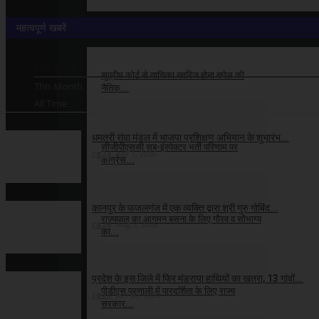
महत्वपूर्ण खबरें
भाजपा
This Week
सुप्रीम कोर्ट से याचिका खारिज होना बघेल की
This Month
नैतिक...
All Time
cg24
Aug 8, 2026
धमतरी रांवा मंडल में भाजपा प्रशिक्षण अभियान के शुभारंभ...
सीजीपीएससी सब-इंस्पेक्टर भर्ती परिणाम पर
cg24
Apr 1, 2026
कांग्रेस...
cg24
Aug 8, 2026
कानपुर के फजलगंज में एक व्यक्ति द्वारा श्री गुरु गोबिंद...
राज्यपाल का आगमन बसना के लिए गौरव व सौभाग्य
cg24
Aug 5, 2026
का...
cg24
Aug 8, 2026
प्रदेश के इस जिले में फिर मंडराया हाथियों का खतरा, 13 गांवों...
पीडीएस प्रणाली में पारदर्शिता के लिए राज्य
cg24
Jun 30, 2025
सरकार...