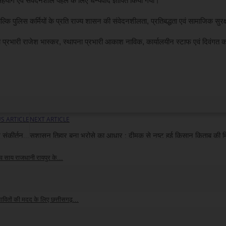
 सहयोग एवं संवेदनशील पहल के लिए धन्यवाद ज्ञापित किया गया।
कि पुलिस कर्मियों के प्रति राज्य शासन की संवेदनशीलता, प्रतिबद्धता एवं सामाजिक सुर
शाखा प्रभारी राजेश भास्कर, स्थापना प्रभारी आकाश नाविक, कार्यालयीन स्टाफ एवं दिवंगत
S ARTICLE
NEXT ARTICLE
संकीर्तन...
सुशासन तिहार बना भरोसे का आधार : दीमक से नष्ट हुई किसान किताब की मि
 देव साय राजधानी रायपुर के...
026
ावितों की मदद के लिए छत्तीसगढ़...
026