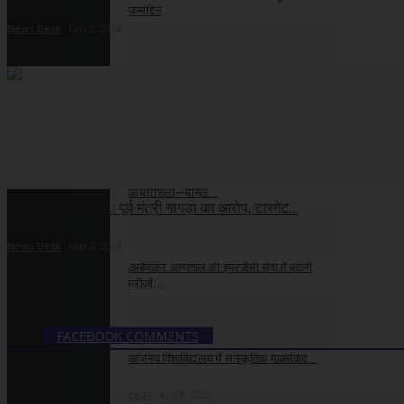
जन्मदिन
News Desk
Feb 3, 2024
cg24
Aug 9, 2026
CM साय की पहल से खिलाड़ियों को मिले नए पंख,
खेल...
cg24
Aug 8, 2026
जनसुविधाओं का विस्तार शहर के समग्र विकास की
आधारशिला—मीनल...
भाजपा नेता की हत्या : पूर्व मंत्री गागड़ा का आरोप, टारगेट...
cg24
Aug 8, 2026
News Desk
Mar 2, 2024
अम्बेडकर अस्पताल की इमरजेंसी सेवा में बदली
मरीजों...
cg24
Aug 8, 2026
FACEBOOK COMMENTS
आंजनेय विश्वविद्यालय में सांस्कृतिक मार्क्सवाद...
cg24
Aug 8, 2026