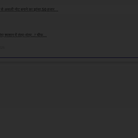
े असली नोट बनाने का झांसा,50 हजार...
026
 श्मशान में तंत्र-मंत्र…! चीफ...
026