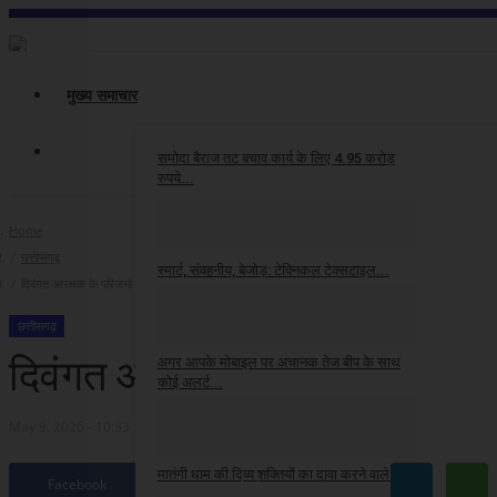
मुख्य समाचार
समोदा बैराज तट बचाव कार्य के लिए 4.95 करोड़
रुपये...
cg24
May 7, 2026
Home
छत्तीसगढ़
स्मार्ट, संवहनीय, बेजोड़: टेक्निकल टेक्सटाइल...
दिवंगत आरक्षक के परिजनों को 01 करोड़ रुपये की सहायता राशि
cg24
May 4, 2026
छत्तीसगढ़
दिवंगत आरक्षक के परिजनों को 01
अगर आपके मोबाइल पर अचानक तेज बीप के साथ
कोई अलर्ट...
May 9, 2026 - 10:33
cg24
May 2, 2026
मातंगी धाम की दिव्य शक्तियों का दावा करने वाले...
Facebook
Twitter