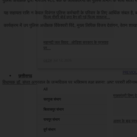
पुलिस अधीक्षक द्वारा भारतीय स्टेट बैंक के अधिकारियों को पुलिस विभाग के साथ सतत
cg24
Jul 24, 2026
यह सहायता राशि न केवल दिवंगत पुलिस कर्मचारी के परिवार के लिए आर्थिक संबल है, बल्
फिल्म सेंसर बोर्ड द्वारा बैन की गई फिल्म सतलज...
कार्यक्रम में उप पुलिस अधीक्षक विंकेश्वरी पिंदे, मुख्य लिपिक विजय देवांगन, वेतन 
cg24
Jul 18, 2026
महानदी जल विवाद : ओडिशा सरकार के प्रस्ताव
पर...
cg24
Jul 12, 2026
PREVIOU
छत्तीसगढ़
विधायक डॉ. संपत अग्रवाल के जन्मदिवस पर भक्तिमय हुआ बसना: अष्ट प्रहरी हरिनाम 
All
मुख्यमंत्री विष्णु
सरगुजा संभाग
cg24
Aug 9, 2
बिलासपुर संभाग
रायपुर संभाग
असम के बाढ़ प्रभ
दुर्ग संभाग
cg24
Aug 9, 2