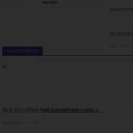
बस्तर संभाग
CG-काले कागज स
cg24
cg24
Aug 9, 2
CG-जमानत के लिए
cg24
Aug 9, 2
RELATED POSTS
मध्य प्रदेश
बुंदेली शेफ सीज़न-4 में शेफ संजय शर्मा ने चुने...
cg24
Jul 30, 2026
मैच के दौरान स्टेडियम में नहीं ले जा सकेंगे सामान, जानें...
किसानों का कल्याण सर्वोपरि : मुख्यमंत्री डॉ....
News Desk
Dec 1, 2023
cg24
Jul 25, 2026