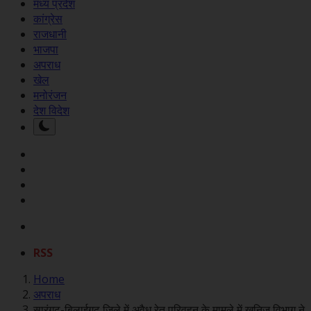
मध्य प्रदेश
कांग्रेस
राजधानी
भाजपा
अपराध
खेल
मनोरंजन
देश विदेश
RSS
Home
अपराध
सारंगढ़-बिलाईगढ़ जिले में अवैध रेत परिवहन के मामले में खनिज विभाग ने