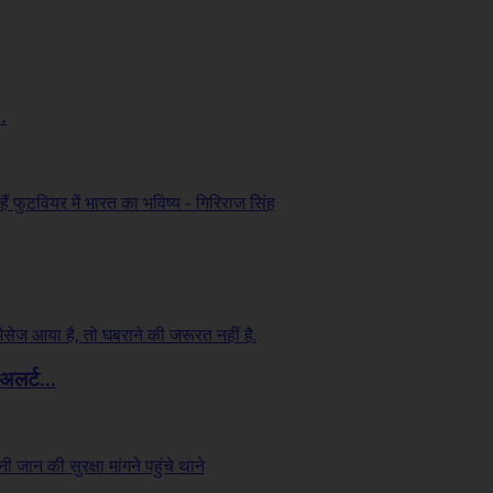
.
लर्ट...