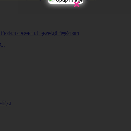
×
...