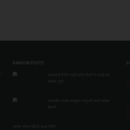
RANDOM POSTS
S
l :
आमापाली में वित्त मंत्री ओपी चौधरी ने लगाई जन
चौपाल, सुनी...
*आरडीए अध्यक्ष नंदकुमार साहू की पहली समीक्षा
बैठक*
महापौर मीनल चौबे के सख्त निर्देश