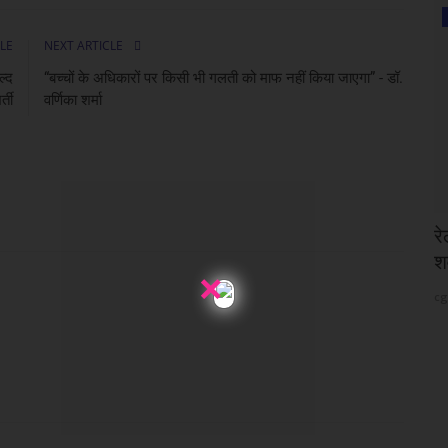
छत्तीसगढ़
LE
NEXT ARTICLE
ल्द
“बच्चों के अधिकारों पर किसी भी गलती को माफ नहीं किया जाएगा” - डॉ.
्ती
वर्णिका शर्मा
 ने दूर की
रेलवे ट्रैक के पास मिला 28 वर्षीय अज्ञात युवक का
ए
शव, पहचान...
सड़
×
cg24
Aug 8, 2026
cg