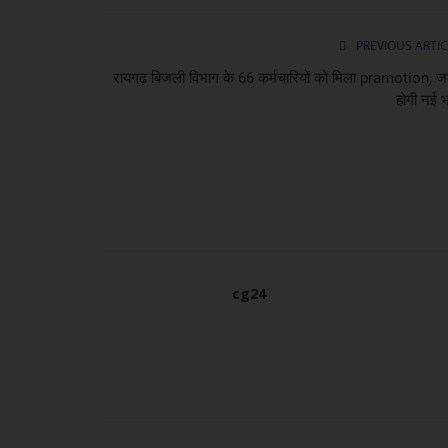
देश विदेश
PREVIOUS ARTIC
रायगढ़ बिजली विभाग के 66 कर्मचारियों को मिला pramotion, ज
होगी नई भर
ई20 पेट्रोल पर बड़ा अपडेट: तेल कंपनियों
चिंता,...
cg24
cg24
Aug 8, 2026