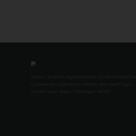
Director: Shukhbir Singhotra Mobile: +91-93010-94242 Emai
cg24newsraipur@gmail.com Address: New Shanti Nagar,
Shankar Nagar, Raipur, Chhattisgarh 492001