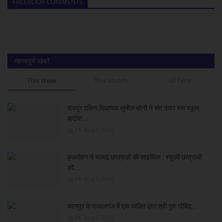
FACEBOOK COMMENTS
महत्वपूर्ण खबरें
This Week
This Month
All Time
रायपुर दक्षिण विधायक सुनील सोनी ने संत कंवर राम स्कूल
कटोरा...
cg24
Aug 1, 2026
बृजमोहन ने चलाई छात्राओं की साइकिल : स्कूली छात्राओं
को...
cg24
Aug 1, 2026
कानपुर के फजलगंज में एक व्यक्ति द्वारा श्री गुरु गोबिंद...
cg24
Aug 5, 2026